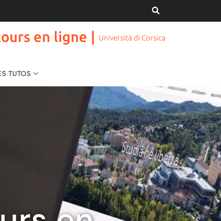
ours en ligne |
Università di Corsica
ES TUTOS
urs en