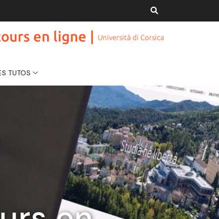
ours en ligne |
Università di Corsica
ES TUTOS
urs en